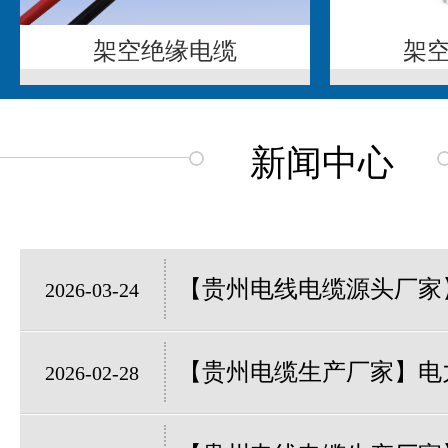
架空绝缘电缆
架
新闻中心
【贵州电线电缆源头厂家】
2026-03-24
【贵州电缆生产厂家】电力
2026-02-28