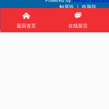
Powered by
WangID 驰通集
触屏版 丨
电脑版
返回首页
在线留言