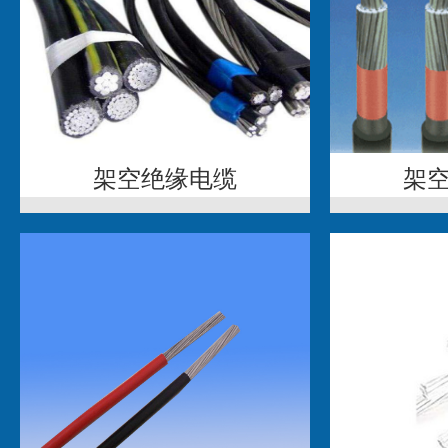
架空绝缘电缆
架