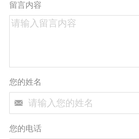
留言内容
您的姓名
您的电话