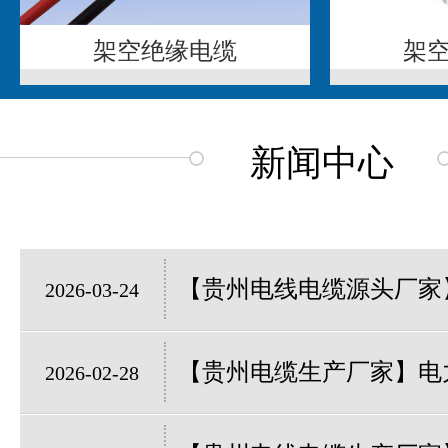
架空绝缘电缆
架
新闻中心
【贵州电线电缆源头厂家】
2026-03-24
【贵州电缆生产厂家】电力
2026-02-28