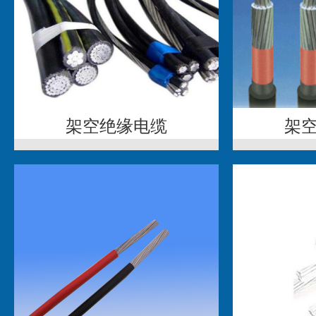
架空绝缘电缆
架