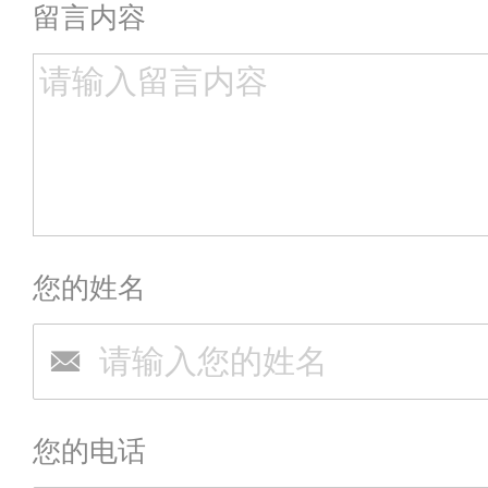
留言内容
您的姓名
您的电话