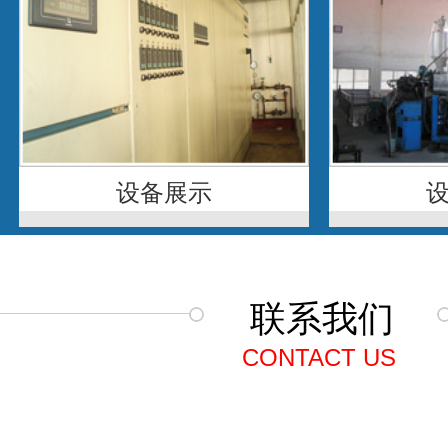
设备展示
联系我们
CONTACT US