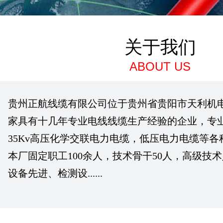
关于我们
ABOUT US
贵州正航线缆有限公司位于贵州省贵阳市天利机电城A2
家具有十几年专业电线线缆生产经验的企业，专业
35Kv高压化学交联电力电缆，低压电力电缆等
本厂固定职工100余人，技术骨干50人，高级技术
设备先进、检测设......