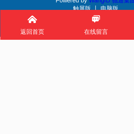
Powered by
WangID 驰通集
触屏版 丨
电脑版
返回首页
在线留言