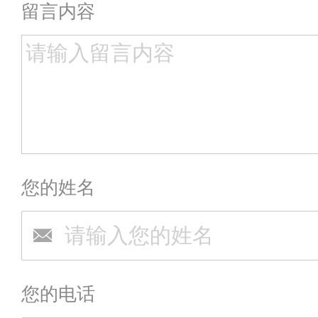
留言内容
您的姓名
您的电话