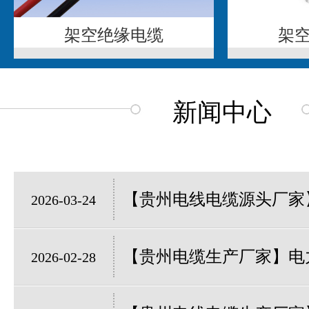
架空绝缘电缆
架
新闻中心
【贵州电线电缆源头厂家】
2026-03-24
【贵州电缆生产厂家】电力
2026-02-28