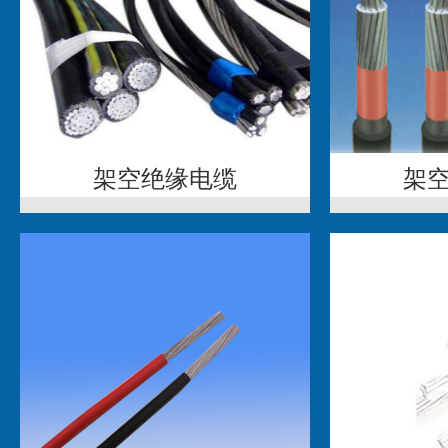
架空绝缘电缆
架