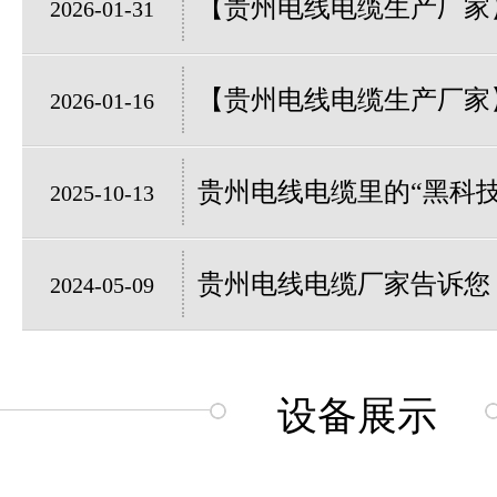
【贵州电线电缆生产厂家】
2026-01-31
【贵州电线电缆生产厂家】
2026-01-16
贵州电线电缆里的“黑科技”
2025-10-13
贵州电线电缆厂家告诉您：
2024-05-09
设备展示