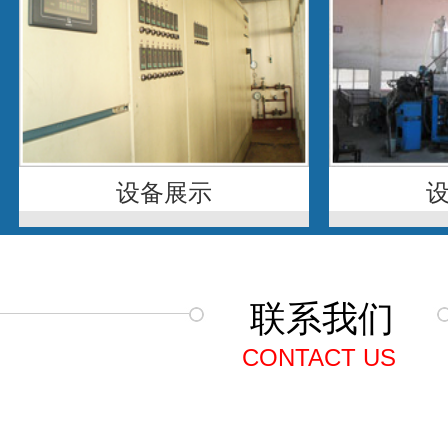
设备展示
联系我们
CONTACT US