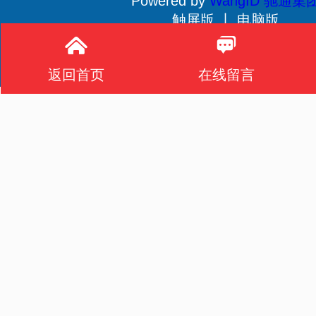
Powered by
WangID 驰通集
触屏版 丨
电脑版
返回首页
在线留言