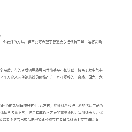
。
是一个较好的方法。但不要寄希望于管道会永远保持干燥，这将影响
多杂质，有的劣质铜导线导电性能甚至不如铁丝，极易引发电气事
和4平方毫米两种铜芯线的价格而言，同样规格的一盘线，因为厂家
而回收的杂铜每吨只有4万元左右；绝缘材料和护套料的优质产品价
不足，绝缘体含胶量不够，也是造成价格差异的重要原因。每盘线长度，优
比，消费者不难看出成品电线销售价格存在差异是材质上存在猫腻所