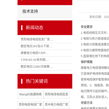
技术支持
发布日期：
202
新闻动态
安全要求
1.电缆线相互交叉时
2.电缆与热力管道接
贵阳电线电缆批发厂家.....
3.电缆与铁路或道路
额定电压1kV及以下架.....
4.电缆与建筑物基
屏蔽电力电缆YJVP.....
5.直接埋在地下的电
YJV0.6/1 kV系列铜.....
保护措施
额定电压110kV交联聚.....
随着电力电缆埋地敷
它是保护电线和电缆
使用电缆保护套管保护
热门关键词
燃烧。3、强度高、
础沉降所引起的破坏
WangID驰通网络
贵阳电线电缆批发
缩，又防止泥砂进入
公司贵州矿用电缆
存放方法
贵阳电缆电线厂家
贵州电力电缆厂家
电缆如果要长期存放