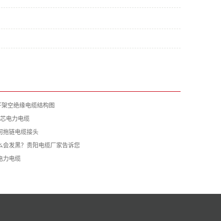
下架空绝缘电缆结构图
列铜芯电力电缆
何拖链电缆接头
么会发黑？贵阳电缆厂家告诉您
电力电缆