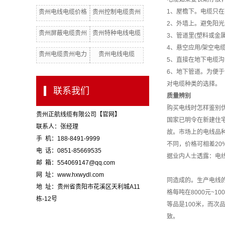
贵州电线电缆批发
1、屋檐下。电缆只
贵州电线电缆价格
贵州控制电缆贵州
2、外墙上。避免阳
电缆厂家
贵州屏蔽电缆贵州
贵州特种电线电缆
3、管道里(塑料或金
电线电缆品牌
4、悬空应用/架空
贵州电缆贵州电力
贵州电线电缆
5、直接在地下电缆
电缆
6、地下管道。为便
对电缆种类的选择。
联系我们
质量辨别
购买电线时怎样鉴别
贵州正航线缆有限公司【官网】
国家已明令在新建住
联系人：张经理
故。市场上的电线品
手 机：188-8491-9999
不同，价格可相差20
电 话：0851-85669535
据业内人士透露：电
邮 箱：554069147@qq.com
网 址：www.hxwydl.com
同造成的。生产电线
地 址：贵州省贵阳市花溪区天利城A11
格每吨在8000元~
栋-12号
等品是100米，而次
致。