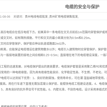
电缆的安全与保护
1-08-06
关键词：
贵州电线电缆批发 ,贵州矿用电缆销售批发,
贵州电缆厂家贵阳电力电缆厂家
，高压电缆应在低压电缆下方。如果其中一条电缆在交叉点前后1m范围内穿管保护或用
近或交叉时，如有隔热措施，平行和交叉的最小距离分别为0.5m和0.25m。
交叉时应穿管保护，保护管应伸出轨道或路面2m以外。
础的距离，应能保证电缆埋设在建筑物散水以外；电缆引入建筑物时应穿管保护，保护
缆与一般接地装置的接地之间应相距0.25~0.5m；直接埋在地下的电缆埋设深度，一般
设工程的迅速发展，对电缆保护提出的更高要求，电缆保护套管是采用聚乙烯PE和优
最常用的一种电绝缘管。因为具有绝缘性能良好、化学稳定性高、不生锈、不老化、可
电缆可以达到如下优势：1、良好的耐腐蚀，使用寿命长，可在潮 湿盐碱地带使用。
刚度高。用在行车道下直埋无需加混凝土保护层，能辊快电缆工程建设进度。4、电缆
。5、具有良好的抗外界信号干扰性能。6、内壁光滑，不刮伤电缆。设计采用承插式
。
，根据电缆的放置位置，应作以下考虑：