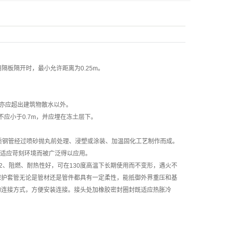
隔板隔开时，最小允许距离为0.25m。
管亦应超出建筑物散水以外。
不应小于0.7m，并应埋在冻土层下。
质钢管经过喷砂抛丸前处理、浸塑或涂装、加温固化工艺制作而成。
适应苛刻环境而被广泛得以应用。
2、阻燃、耐热性好，可在130度高温下长期使用而不变形，遇火不
保护套管无论是管材还是管件都具有一定柔性，能抵御外界重压和基
的连接方式，方便安装连接。接头处加橡胶密封圈封既适应热胀冷