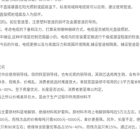
在不直接暴露在阳光照射或超高温下，标准局域网电缆就可以应用，建议使用管道。
光直接照射墙面及人为损坏。
属的)。如在管道里，注意塑料管道的损坏及金属管道的导热。
电缆。考虑电缆的下垂和压力，打算采用哪种捆绑方式，电缆是否被阳光直接照射。
沟中铺设,这种环境是控制范围最小的。电缆沟的安装要定期进行干燥或潮湿程度的检查
于今后的升级，电缆更换以及与表面压力和周围环境隔离,辅设管道相隔离，辅设管道
优劣
宅中应使用铜导线。但同样是铜导线，也有劣质的铜导线，其铜芯选用再生铜，含有许
种多、规格多、价格乱，消费者挑选时难度很大。单就家庭装修中常用的2.5平方毫米
%~30%。至于质量优劣，长度是否达标，消费者更是难以判定。
线之所以价格差异巨大，是由于生产过程中所用原材料不
的主要原材料是电解铜、绝缘材料和护套料。原材料市场上电解铜每吨在5万元左右，
10000元，而残次品的价格每吨只需4000元~5000元，差价更悬殊。另外，长度
品只有90米左右；绝缘体含胶量优等品占35%~40%，而残次品只有15%。通过对