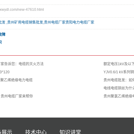
wydl.com/new-47610.html
批发 ,贵州矿用电缆销售批发,贵州电缆厂家贵阳电力电缆厂家
故障
识
厂家告诉您：电缆的灭火方法
额定电压1kV及以
*120
YJV0.6/1 kV系
交联聚乙烯绝缘电力电缆
贵州电缆批发：如
电线电缆铜丝为什
？贵州电缆厂家来帮你
贵州聚氯乙烯绝缘
备展示
技术中心
知识讲堂