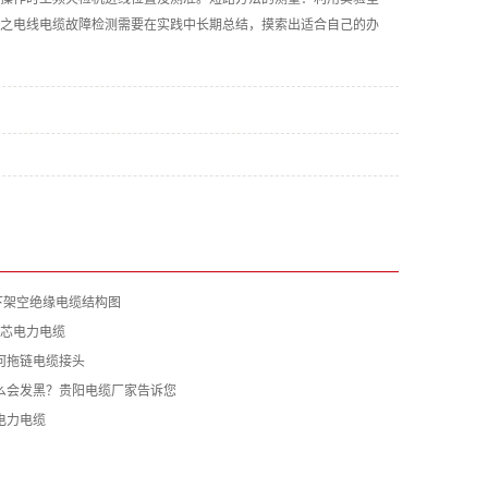
之电线电缆故障检测需要在实践中长期总结，摸索出适合自己的办
下架空绝缘电缆结构图
列铜芯电力电缆
何拖链电缆接头
么会发黑？贵阳电缆厂家告诉您
电力电缆