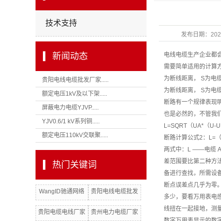
技术支持
发布日期：
202
新闻动态
电线电缆生产企业都
需要简单适用的计算方
为断线距离， S为电
贵阳电线电缆批发厂家.....
为断线距离， S为电
额定电压1kV及以下架.....
断路有一个规律表现
屏蔽电力电缆YJVP.....
也是必然的，不管我
YJV0.6/1 kV系列铜.....
L=SQRT（UA*（U-
额定电压110kV交联聚.....
断路计算公式2：L=（（
两式中：L ——电缆 
差范围要比第二种方
热门关键词
备进行查找，所需设
断点误差点几乎为零。
WangID驰通网络
贵阳电线电缆批发
多少，要看万用表电
公司贵州矿用电缆
线扭在一起接地，测量
贵阳电缆电线厂家
贵州电力电缆厂家
数字万用表显示的数