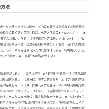
新方法
企业有电线电缆检测故障仪，有的没有要用现有设备把故障点找到
和短路的思路。断路：电容方法计算 L = UX*S ／ P ，（L
了人力物力。短断：计算电阻这种方法是L=A*S/（A+B），（L
在着电阻测量精度问题。经过不断地对事故分析和总结，我们发现电线
大，而正常线的电容没有多大的变化都非常接近，断路电容大其是
它线对的耦合电容。这里介绍断路计算公式1：
端测断线电容p F U——正常线电容，p F 这两种方式第一种计算方法误
测量固有误差仍不可避免的。除有公式计算外，还可以利用现有设
蔽的话最好用工式计算，如果没带屏蔽那用工频火检机利用电感找
.8mm那么工频火检电压升到5kV，（这里掌握个原则火检电压升
数字万用表红表笔接断线，黑表笔接其余所有线。另一端把所有芯
机，利用这种方法我们可以找到的断点非常精确，只要断点经过火检机
操作时工频火检机进线位置没测准。短路方法的测量：利用实验室