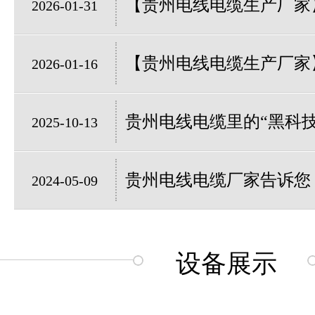
【贵州电线电缆生产厂家】
2026-01-31
【贵州电线电缆生产厂家】
2026-01-16
贵州电线电缆里的“黑科技”
2025-10-13
贵州电线电缆厂家告诉您：
2024-05-09
设备展示