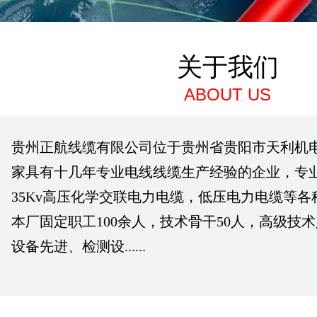
关于我们
ABOUT US
贵州正航线缆有限公司位于贵州省贵阳市天利机电城A2
家具有十几年专业电线线缆生产经验的企业，专业
35Kv高压化学交联电力电缆，低压电力电缆等
本厂固定职工100余人，技术骨干50人，高级技术
设备先进、检测设......