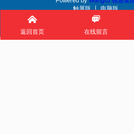
Powered by
WangID 驰通集
触屏版 丨
电脑版
返回首页
在线留言