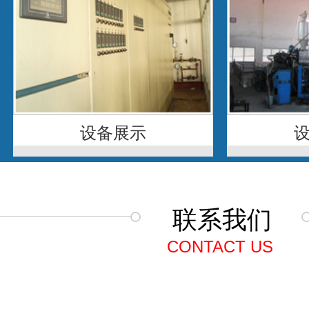
设备展示
联系我们
CONTACT US