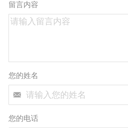
留言内容
您的姓名
您的电话