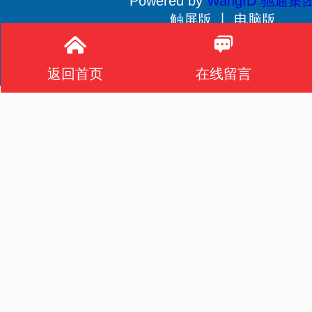
Powered by
WangID 驰通集
触屏版 丨
电脑版
返回首页
在线留言