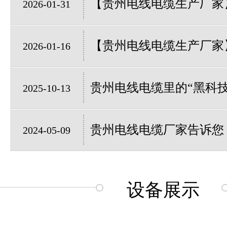
【贵州电线电缆生产厂家】
2026-01-31
【贵州电线电缆生产厂家】
2026-01-16
贵州电线电缆里的“黑科技”
2025-10-13
贵州电线电缆厂家告诉您：
2024-05-09
设备展示