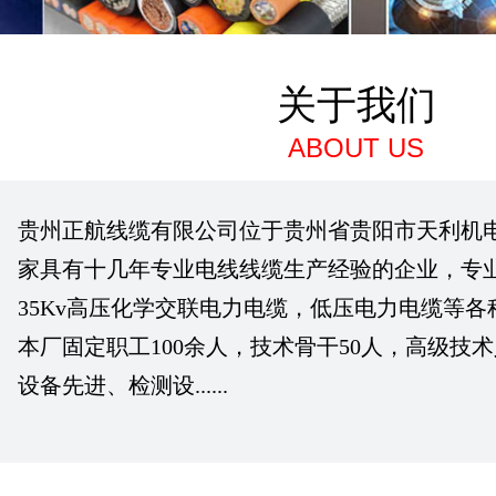
关于我们
ABOUT US
贵州正航线缆有限公司位于贵州省贵阳市天利机电城A2
家具有十几年专业电线线缆生产经验的企业，专业
35Kv高压化学交联电力电缆，低压电力电缆等
本厂固定职工100余人，技术骨干50人，高级技术
设备先进、检测设......