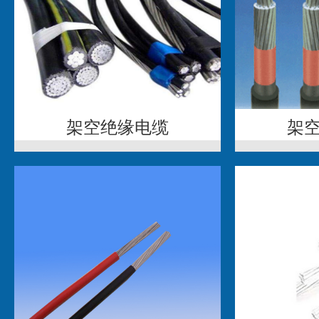
架空绝缘电缆
架