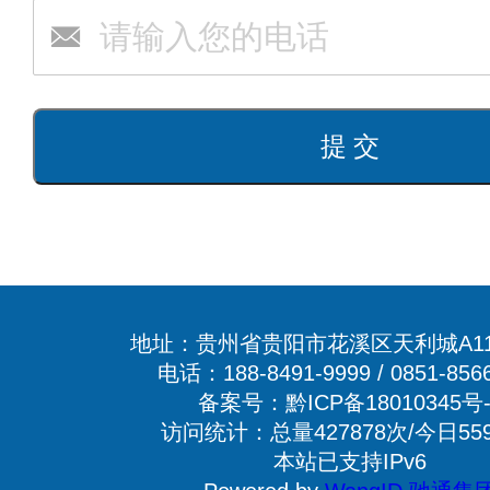
地址：贵州省贵阳市花溪区天利城A11
电话：188-8491-9999 / 0851-856
备案号：黔ICP备18010345号-
访问统计：总量427878次/今日55
本站已支持IPv6