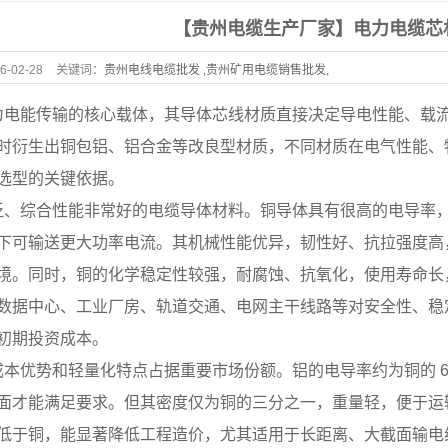
【贵州电缆生产厂家】电力电缆芯
6-02-28
关键词：
贵州电线电缆批发 ,贵州矿用电缆销售批发,
贵州电缆厂家贵阳电力电缆厂家
能传输的核心载体，其导体芯线材质直接决定导电性能、载流
时衍生出铜包铝、铝合金等改良型材质，不同材质在电气性能、
选型的关键依据。
综合性能非常好的电缆导体材料。铜导体具有很高的电导率，
下可输送更大功率电流。其机械性能优异，韧性好、抗拉强度高
境。同时，铜的化学稳定性较强，耐腐蚀、抗氧化，使用寿命长
数据中心、工业厂房、轨道交通、电网主干线路等对安全性、稳
初期投资成本。
优势和轻量化特点占据重要市场份额。铝的电导率约为铜的 6
面才能满足要求。但其密度仅为铜的三分之一，重量轻，便于运
低于铜，能显著降低工程造价，尤其适用于长距离、大截面输电