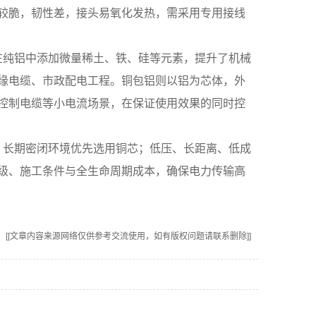
较脆，韧性差，接头易氧化发热，需采用专用接线
纯铝中添加微量稀土、铁、硅等元素，提升了机械
缘电缆、市政配电工程。铜包铝则以铝为芯体，外
控制电缆等小电流场景，在保证使用效果的同时控
长期密闭环境优先选用铜芯；低压、长距离、低成
级、施工条件与全生命周期成本，确保电力传输高
[[文章内容来源网络仅供参考交流使用，如有版权问题请联系删除]]