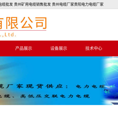
电缆批发 贵州矿用电缆销售批发 贵州电缆厂家贵阳电力电缆厂家
产品展示
设备展示
技术中心
架空绝缘电缆
技术支持
控制电缆系列
电力电缆系列
矿用电缆系列
交联电力电缆
库房产品