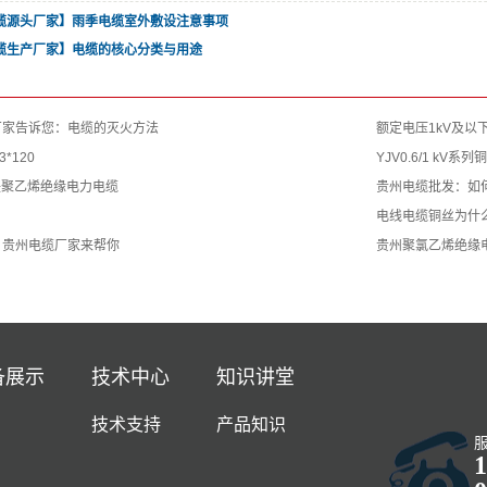
缆源头厂家】雨季电缆室外敷设注意事项
缆生产厂家】电缆的核心分类与用途
厂家告诉您：电缆的灭火方法
额定电压1kV及以
*120
YJV0.6/1 kV系
交联聚乙烯绝缘电力电缆
贵州电缆批发：如
电线电缆铜丝为什
？贵州电缆厂家来帮你
贵州聚氯乙烯绝缘
备展示
技术中心
知识讲堂
技术支持
产品知识
1