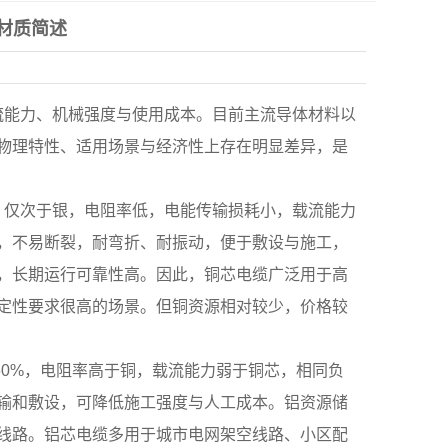
材质简述
能力、机械强度与使用成本。目前主流导体材料以
物理特性、适用场景与经济性上存在明显差异，是
仅次于银，电阻率低，电能传输损耗小，载流能力
，不易断裂，耐弯折、耐振动，便于敷设与施工，
，长期运行可靠性高。因此，铜芯电缆广泛用于高
定性要求很高的场景。但铜资源相对较少，价格较
0%，电阻率高于铜，载流能力弱于铜芯，相同负
输和敷设，可降低施工强度与人工成本。铝资源储
线路。铝芯电缆多用于城市电网架空线路、小区配