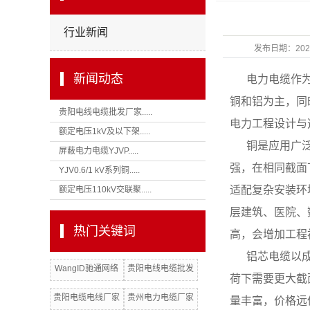
行业新闻
发布日期：
202
新闻动态
电力电缆作为电
铜和铝为主，同
贵阳电线电缆批发厂家.....
电力工程设计与
额定电压1kV及以下架.....
铜是应用广泛、
屏蔽电力电缆YJVP.....
强，在相同截面
YJV0.6/1 kV系列铜.....
适配复杂安装环
额定电压110kV交联聚.....
层建筑、医院、
热门关键词
高，会增加工程
铝芯电缆以成本
WangID驰通网络
贵阳电线电缆批发
荷下需要更大截
公司贵州矿用电缆
贵阳电缆电线厂家
贵州电力电缆厂家
量丰富，价格远